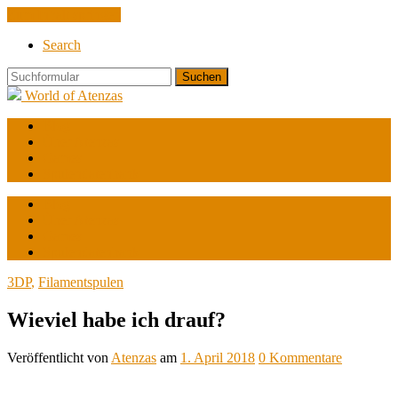
Zum Inhalt springen
Search
Suchen
World of Atenzas
Blog
Über Atenzas
Games
Spulendatenbank
Blog
Über Atenzas
Games
Spulendatenbank
3DP
,
Filamentspulen
Wieviel habe ich drauf?
Veröffentlicht
von
Atenzas
am
1. April 2018
0
Kommentare