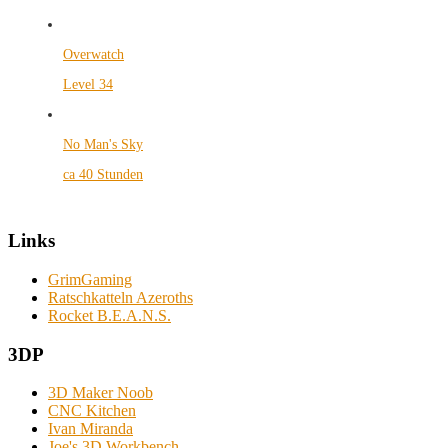
Overwatch
Level 34
No Man's Sky
ca 40 Stunden
Links
GrimGaming
Ratschkatteln Azeroths
Rocket B.E.A.N.S.
3DP
3D Maker Noob
CNC Kitchen
Ivan Miranda
Joe's 3D Workbench