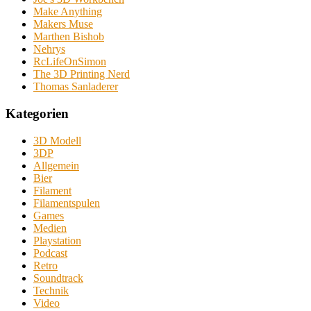
Make Anything
Makers Muse
Marthen Bishob
Nehrys
RcLifeOnSimon
The 3D Printing Nerd
Thomas Sanladerer
Kategorien
3D Modell
3DP
Allgemein
Bier
Filament
Filamentspulen
Games
Medien
Playstation
Podcast
Retro
Soundtrack
Technik
Video