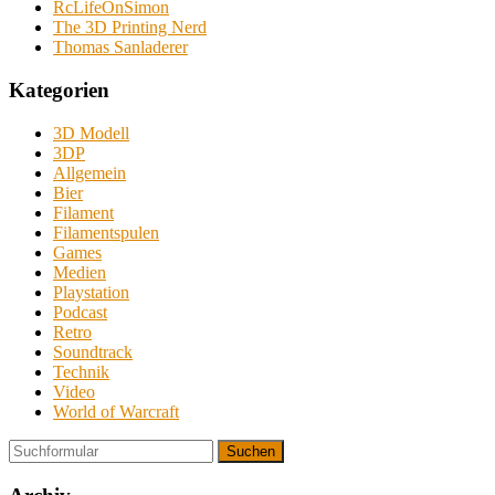
RcLifeOnSimon
The 3D Printing Nerd
Thomas Sanladerer
Kategorien
3D Modell
3DP
Allgemein
Bier
Filament
Filamentspulen
Games
Medien
Playstation
Podcast
Retro
Soundtrack
Technik
Video
World of Warcraft
Suchen