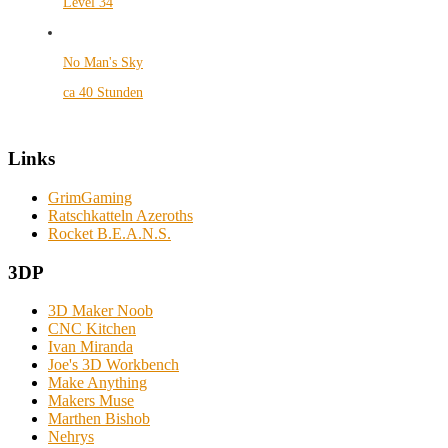
Level 34
No Man's Sky
ca 40 Stunden
Links
GrimGaming
Ratschkatteln Azeroths
Rocket B.E.A.N.S.
3DP
3D Maker Noob
CNC Kitchen
Ivan Miranda
Joe's 3D Workbench
Make Anything
Makers Muse
Marthen Bishob
Nehrys