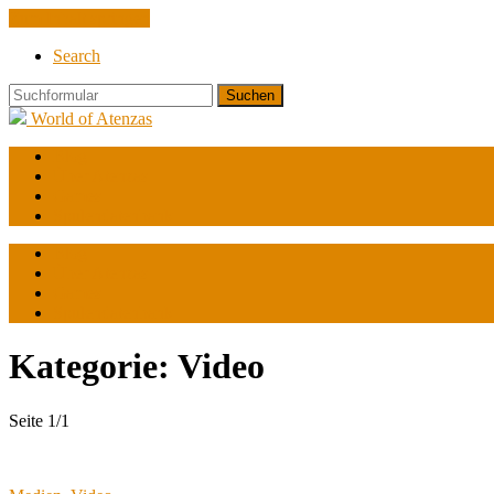
Zum Inhalt springen
Search
Suchen
World of Atenzas
Blog
Über Atenzas
Games
Spulendatenbank
Blog
Über Atenzas
Games
Spulendatenbank
Kategorie:
Video
Seite 1
/
1