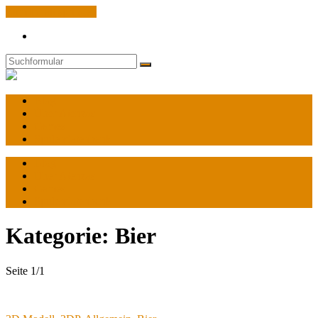
Zum Inhalt springen
Search
Suchen
World
of
Atenzas
Blog
Über Atenzas
Games
Spulendatenbank
Blog
Über Atenzas
Games
Spulendatenbank
Kategorie:
Bier
Seite 1
/
1