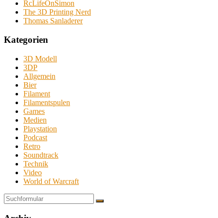
RcLifeOnSimon
The 3D Printing Nerd
Thomas Sanladerer
Kategorien
3D Modell
3DP
Allgemein
Bier
Filament
Filamentspulen
Games
Medien
Playstation
Podcast
Retro
Soundtrack
Technik
Video
World of Warcraft
Suchen