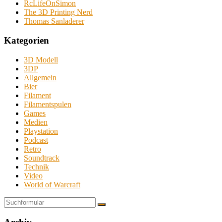
RcLifeOnSimon
The 3D Printing Nerd
Thomas Sanladerer
Kategorien
3D Modell
3DP
Allgemein
Bier
Filament
Filamentspulen
Games
Medien
Playstation
Podcast
Retro
Soundtrack
Technik
Video
World of Warcraft
Suchen