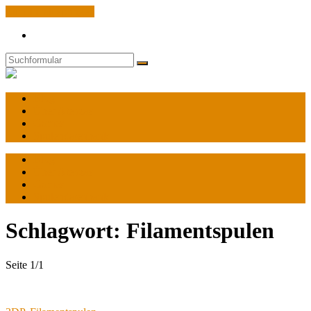
Zum Inhalt springen
Search
Suchen
World
of
Atenzas
Blog
Über Atenzas
Games
Spulendatenbank
Blog
Über Atenzas
Games
Spulendatenbank
Schlagwort:
Filamentspulen
Seite 1
/
1