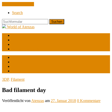
Zum Inhalt springen
Search
Suchen
World of Atenzas
Blog
Über Atenzas
Games
Spulendatenbank
Blog
Über Atenzas
Games
Spulendatenbank
3DP
,
Filament
Bad filament day
Veröffentlicht
von
Atenzas
am
27. Januar 2018
0
Kommentare