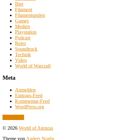
Bier
Filament
Filamentspulen
Games
Medien
Playstation
Podcast
Retro
Soundtrack
Technik
Video
World of Warcraft
Meta
Anmelden
Eintrags-Feed
Kommentar-Feed
WordPress.org
Nach oben
© 2026
World of Atenzas
Theme von
Anders Norén