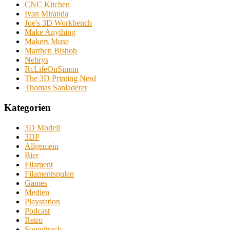
CNC Kitchen
Ivan Miranda
Joe's 3D Workbench
Make Anything
Makers Muse
Marthen Bishob
Nehrys
RcLifeOnSimon
The 3D Printing Nerd
Thomas Sanladerer
Kategorien
3D Modell
3DP
Allgemein
Bier
Filament
Filamentspulen
Games
Medien
Playstation
Podcast
Retro
Soundtrack