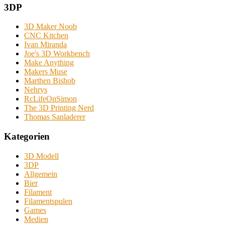
3DP
3D Maker Noob
CNC Kitchen
Ivan Miranda
Joe's 3D Workbench
Make Anything
Makers Muse
Marthen Bishob
Nehrys
RcLifeOnSimon
The 3D Printing Nerd
Thomas Sanladerer
Kategorien
3D Modell
3DP
Allgemein
Bier
Filament
Filamentspulen
Games
Medien