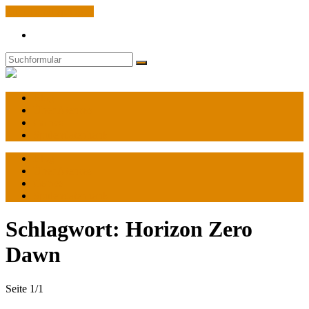
Zum Inhalt springen
Search
Suchen
World
of
Atenzas
Blog
Über Atenzas
Games
Spulendatenbank
Blog
Über Atenzas
Games
Spulendatenbank
Schlagwort:
Horizon Zero
Dawn
Seite 1
/
1