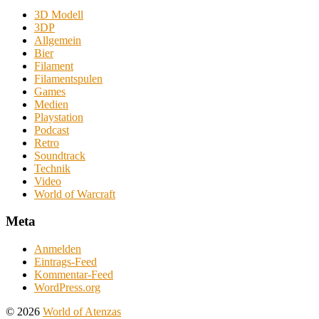
3D Modell
3DP
Allgemein
Bier
Filament
Filamentspulen
Games
Medien
Playstation
Podcast
Retro
Soundtrack
Technik
Video
World of Warcraft
Meta
Anmelden
Eintrags-Feed
Kommentar-Feed
WordPress.org
Nach
© 2026
World of Atenzas