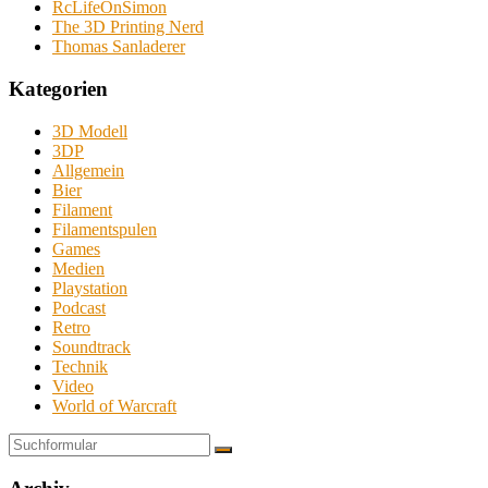
RcLifeOnSimon
The 3D Printing Nerd
Thomas Sanladerer
Kategorien
3D Modell
3DP
Allgemein
Bier
Filament
Filamentspulen
Games
Medien
Playstation
Podcast
Retro
Soundtrack
Technik
Video
World of Warcraft
Suchen