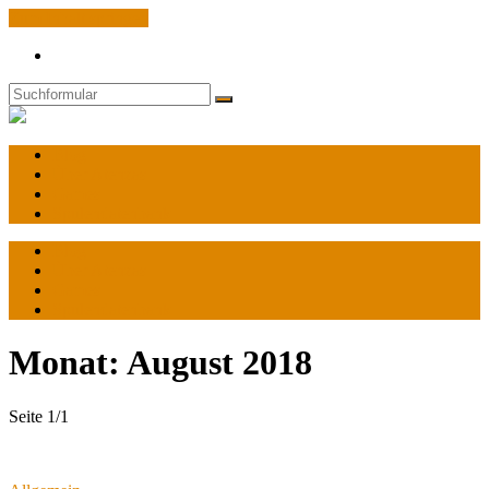
Zum Inhalt springen
Search
Suchen
World
of
Atenzas
Blog
Über Atenzas
Games
Spulendatenbank
Blog
Über Atenzas
Games
Spulendatenbank
Monat:
August 2018
Seite 1
/
1