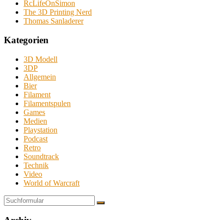
RcLifeOnSimon
The 3D Printing Nerd
Thomas Sanladerer
Kategorien
3D Modell
3DP
Allgemein
Bier
Filament
Filamentspulen
Games
Medien
Playstation
Podcast
Retro
Soundtrack
Technik
Video
World of Warcraft
Suchen