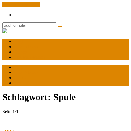
Zum Inhalt springen
Search
Suchen
World
of
Atenzas
Blog
Über Atenzas
Games
Spulendatenbank
Blog
Über Atenzas
Games
Spulendatenbank
Schlagwort:
Spule
Seite 1
/
1