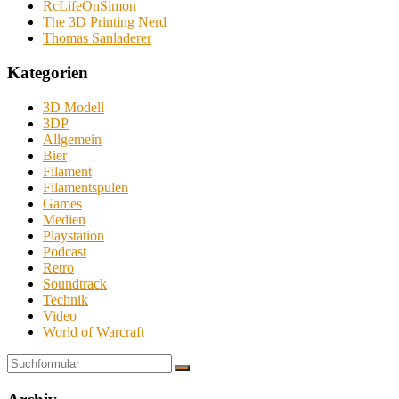
RcLifeOnSimon
The 3D Printing Nerd
Thomas Sanladerer
Kategorien
3D Modell
3DP
Allgemein
Bier
Filament
Filamentspulen
Games
Medien
Playstation
Podcast
Retro
Soundtrack
Technik
Video
World of Warcraft
Suchen