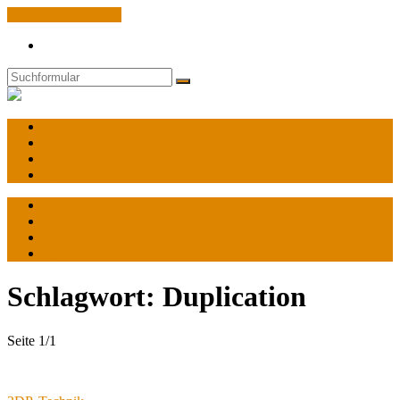
Zum Inhalt springen
Search
Suchen
World
of
Atenzas
Blog
Über Atenzas
Games
Spulendatenbank
Blog
Über Atenzas
Games
Spulendatenbank
Schlagwort:
Duplication
Seite 1
/
1