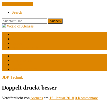
Zum Inhalt springen
Search
Suchen
World of Atenzas
Blog
Über Atenzas
Games
Spulendatenbank
Blog
Über Atenzas
Games
Spulendatenbank
3DP
,
Technik
Doppelt druckt besser
Veröffentlicht
von
Atenzas
am
15. Januar 2018
0
Kommentare